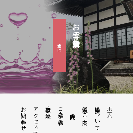
お寺で婚活『滴水会』
滴水会とは
お問い合わせ
アクセス地図
行事・取り組み
ご祈祷・ご供養
境内のご案内
松源寺について
ホーム