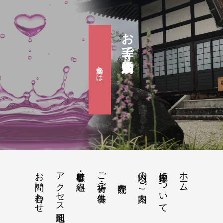
お寺で婚活『滴水会』
滴水会とは
お問い合わせ
アクセス地図
行事・取り組み
ご祈祷・ご供養
境内のご案内
松源寺について
ホーム