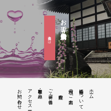
お寺で婚活『滴水会』
滴水会とは
お問い合わせ
アクセス地図
行事・取り組み
ご祈祷・ご供養
境内のご案内
松源寺について
ホーム