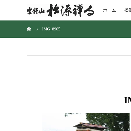
ホーム
松
IMG_8905
I