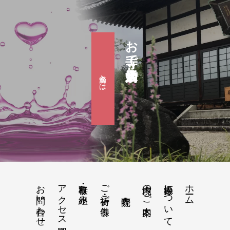
お寺で婚活『滴水会』
滴水会とは
お問い合わせ
アクセス地図
行事・取り組み
ご祈祷・ご供養
境内のご案内
松源寺について
ホーム