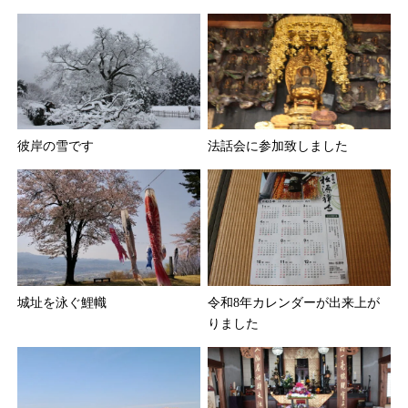
彼岸の雪です
法話会に参加致しました
城址を泳ぐ鯉幟
令和8年カレンダーが出来上が
りました