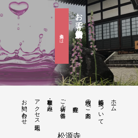
お寺で婚活『滴水会』
滴水会とは
お問い合わせ
アクセス地図
行事・取り組み
ご祈祷・ご供養
境内のご案内
松源寺について
ホーム
松源寺