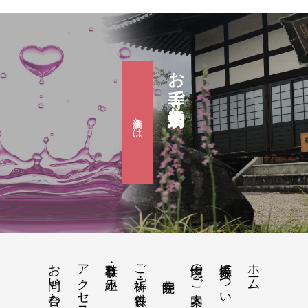
お寺で婚活『滴水会』
滴水会とは
お問い合わせ
アクセス地図
行事・取り組み
ご祈祷・ご供養
境内のご案内
松源寺について
ホーム