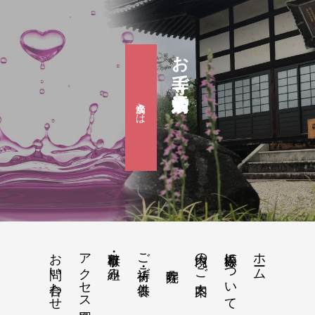
お寺で婚活『滴水会』
滴水会とは
お問い合わせ
アクセス地図
行事・取り組み
ご祈祷・ご供養
境内のご案内
松源寺について
ホーム