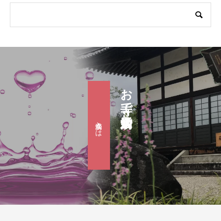
お寺で婚活『滴水会』
滴水会とは