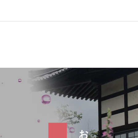
お寺で婚活『滴水会』