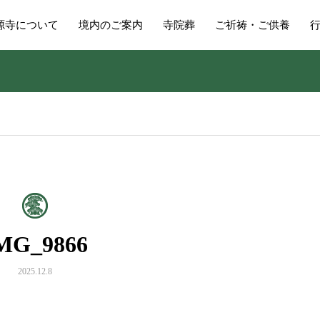
源寺について
境内のご案内
寺院葬
ご祈祷・ご供養
MG_9866
2025.12.8