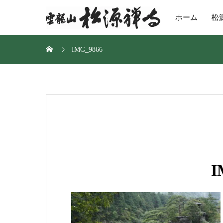
ホーム
松
IMG_9866
I