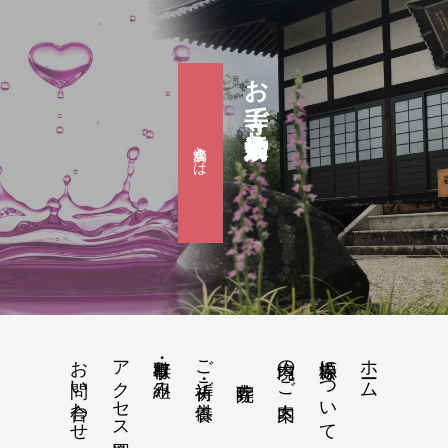
お寺で婚活『滴水会』
滴水会とは
お問い合わせ
アクセス地図
行事・取り組み
ご祈祷・ご供養
境内のご案内
松源寺について
ホーム