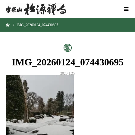
IMG_20260124_074430695
IMG_20260124_074430695
2026.1.25