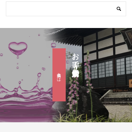
お寺で婚活『滴水会』
滴水会とは