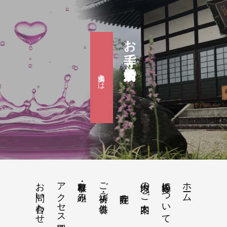
お寺で婚活『滴水会』
滴水会とは
お問い合わせ
アクセス地図
行事・取り組み
ご祈祷・ご供養
境内のご案内
松源寺について
ホーム