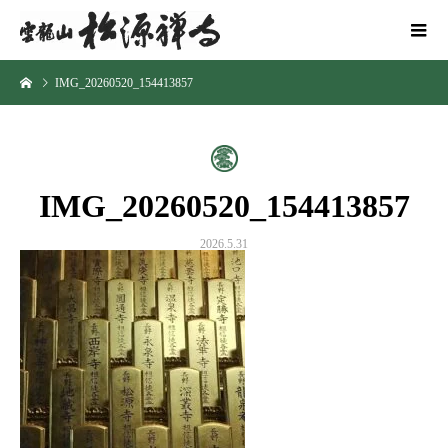
IMG_20260520_154413857
IMG_20260520_154413857
2026.5.31