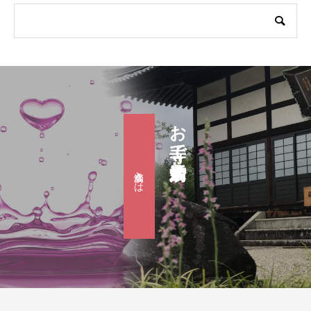
お寺で婚活『滴水会』
滴水会とは