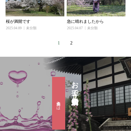
桜が満開です
急に晴れましたから
2025.04.09
未分類
2025.04.07
未分類
1
2
お寺で婚活『滴水会』
滴水会とは