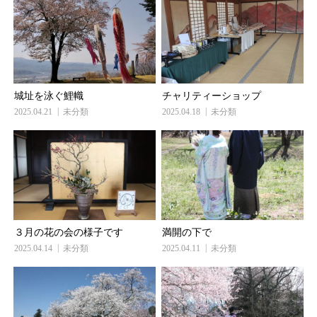
城址を泳ぐ鯉幟
チャリティーショップ
2025.04.21
未分類
2025.04.18
未分類
３月の花の会の様子です
満開の下で
2025.04.14
未分類
2025.04.11
未分類