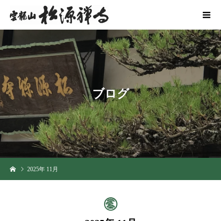
ブ
ロ
グ
2025年 11月