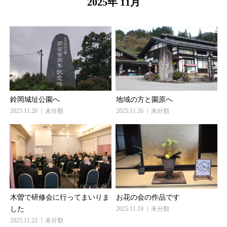
2025年 11月
鈴岡城址公園へ
地域の方と園原へ
2025.11.28
未分類
2025.11.26
未分類
木曽で研修会に行ってまいりま
お花の会の作品です
した
2025.11.19
未分類
2025.11.22
未分類