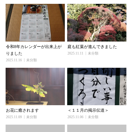
令和8年カレンダーが出来上が
庭も紅葉が進んできました
りました
2025.11.11
未分類
2025.11.16
未分類
お花に癒されます
＜１１月の掲示伝道＞
2025.11.09
未分類
2025.11.06
未分類