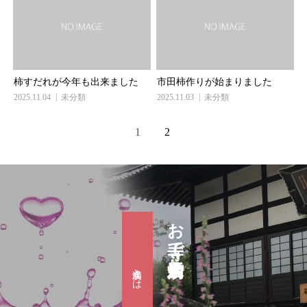
柿すだれが今年も出来ました
市田柿作りが始まりました
2025.11.04
未分類
2025.11.03
未分類
1
2
お寺で婚活『滴水会』
滴水会とは