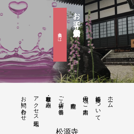
お寺で婚活『滴水会』
滴水会とは
お問い合わせ
アクセス地図
行事・取り組み
ご祈祷・ご供養
境内のご案内
松源寺について
ホーム
松源寺