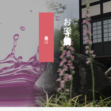
お寺で婚活『滴水会』
滴水会とは