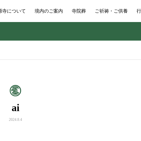
源寺について
境内のご案内
寺院葬
ご祈祷・ご供養
ai
2024.8.4