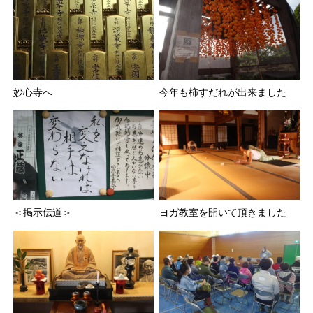
妙心寺へ
今年も柿すだれが出来ました
＜掲示伝道＞
ヨガ教室を開いて頂きました