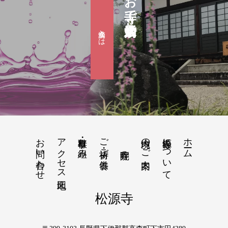
お寺で婚活『滴水会』
滴水会とは
お問い合わせ
アクセス地図
行事・取り組み
ご祈祷・ご供養
境内のご案内
松源寺について
ホーム
松源寺