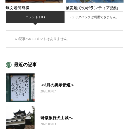
無文老師尊像
被災地でのボランティア活動
コメント ( 0 )
トラックバックは利用できません。
この記事へのコメントはありません。
最近の記事
＜8月の掲示伝道＞
2026.08.07
研修旅行犬山城へ
2026.08.03