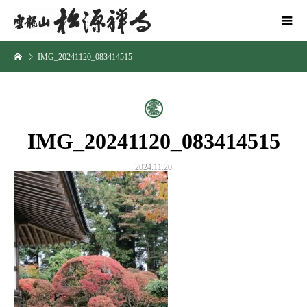
IMG_20241120_083414515
IMG_20241120_083414515
2024.11.20