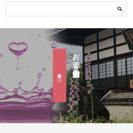
お寺で婚活『滴水会』
滴水会とは