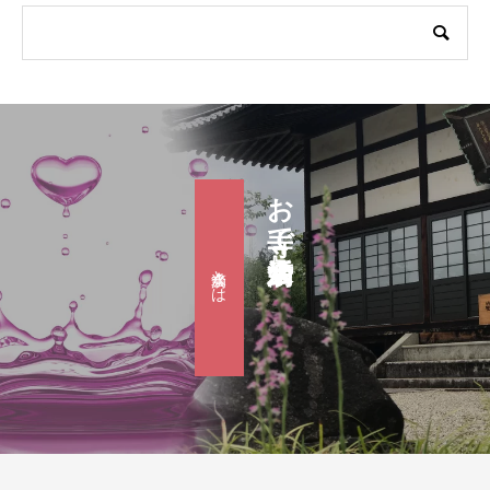
お寺で婚活『滴水会』
滴水会とは