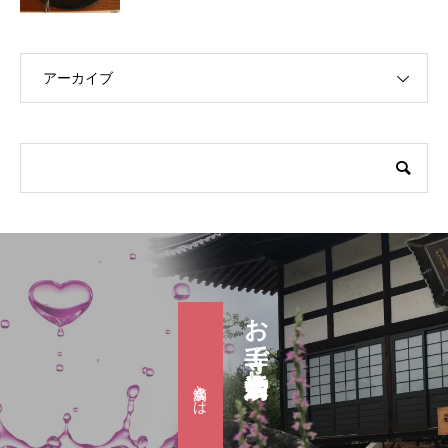
アーカイブ
お寺で婚活『滴水会』
滴水会とは