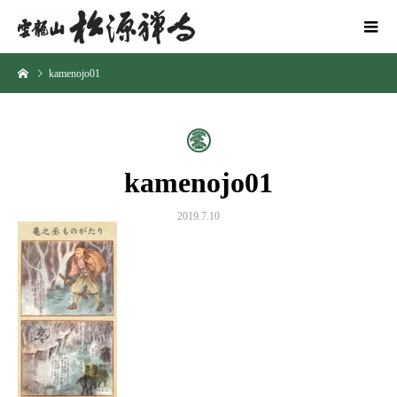
kamenojo01
kamenojo01
2019.7.10