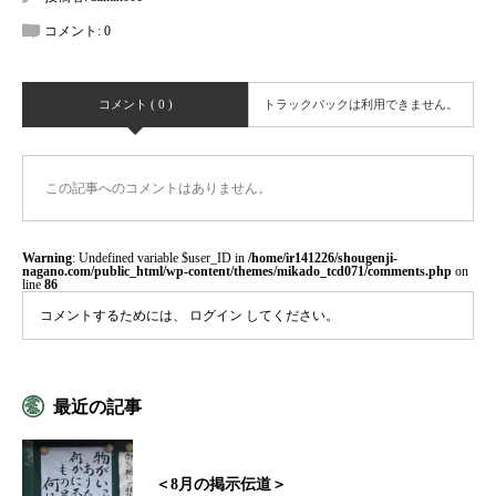
コメント:
0
コメント ( 0 )
トラックバックは利用できません。
この記事へのコメントはありません。
Warning
: Undefined variable $user_ID in
/home/ir141226/shougenji-
nagano.com/public_html/wp-content/themes/mikado_tcd071/comments.php
on
line
86
コメントするためには、
ログイン
してください。
最近の記事
＜8月の掲示伝道＞