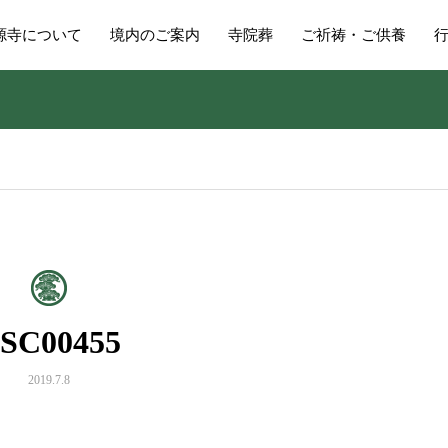
源寺について
境内のご案内
寺院葬
ご祈祷・ご供養
SC00455
2019.7.8