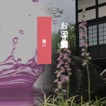
お寺で婚活『滴水会』
滴水会とは