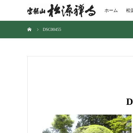
ホーム
松
DSC00455
D